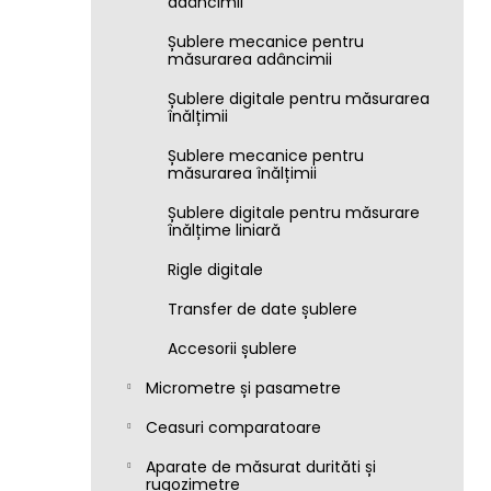
adâncimii
Șublere mecanice pentru
măsurarea adâncimii
Șublere digitale pentru măsurarea
înălțimii
Șublere mecanice pentru
măsurarea înălțimii
Șublere digitale pentru măsurare
înălțime liniară
Rigle digitale
Transfer de date șublere
Accesorii șublere
Micrometre și pasametre
Ceasuri comparatoare
Aparate de măsurat durităti și
rugozimetre