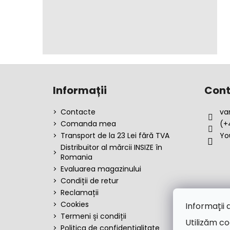
S
u
Informații
Cont
b
s
Contacte
va
o
Comanda mea
(+
l
Transport de la 23 Lei fără TVA
Yo
Distribuitor al mărcii INSIZE în
Romania
Evaluarea magazinului
Condiții de retur
Reclamații
Cookies
Informații 
Termeni și condiții
Utilizăm co
Politica de confidențialitate