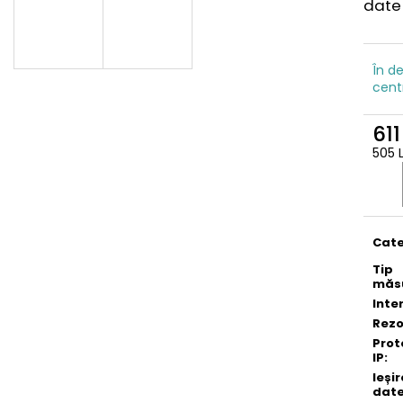
date 
În de
cent
611
505 
Eval
preţ:
Cate
Tip
măs
Inte
Rezo
Prot
IP
:
Ieșir
dat