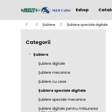
C
Treci
la
o
Eshop
Catal
conținut
Înapoi
Înapoi
ş
la
la
Acasă
Șublere
Șublere speciale digitale
cumpărături
cumpărături
B
a
Categorii
Sari
r
peste
ă
categorii
Șublere
l
a
Șublere digitale
t
Șublere mecanice
e
Șublere cu ceas
r
a
Șublere speciale digitale
l
Șublere speciale mecanice
ă
Șublere digitale pentru măsurarea