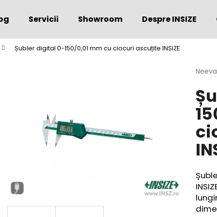
og
Servicii
Showroom
Despre INSIZE
Șubler digital 0-150/0,01 mm cu ciocuri ascuțite INSIZE
Ce căutaţi?
Evalu
Neeva
medie
Șu
a
CĂUTARE
produs
15
este
0,0
ci
din
Vă recomandăm
5
IN
stele.
Șuble
INSIZ
lung
dimen