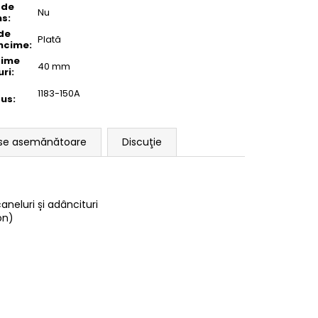
 de
Nu
ns
:
 de
Plată
ncime
:
gime
40 mm
uri
:
1183-150A
dus
:
se asemănătoare
Discuţie
aneluri și adâncituri
uton)