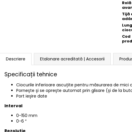
Rolă
ava
Tijă
adâ
Lun
cioc
Cod
pro
Descriere
Etalonare acreditată | Accesorii
Produ
Specificații tehnice
Ciocurile inferioare ascuțite pentru măsurarea de mici c
Pornește și se oprește automat prin glisare (și de la b
Port ieșire date
Interval
0-150 mm
0-6
″
Rezoluție