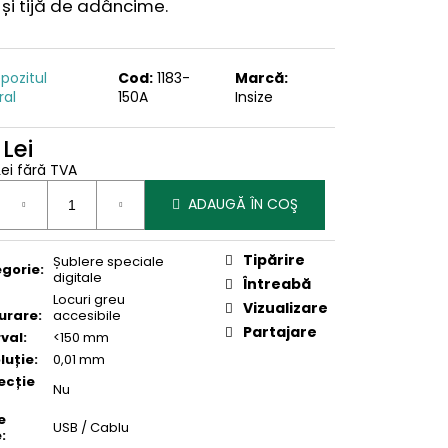
și tijă de adâncime.
pozitul
Cod:
1183-
Marcă:
ral
150A
Insize
 Lei
Lei fără TVA
uare
ADAUGĂ ÎN COŞ
Tipărire
Șublere speciale
gorie
:
digitale
Întreabă
Locuri greu
Vizualizare
urare
:
accesibile
Partajare
rval
:
<150 mm
luție
:
0,01 mm
ecție
Nu
e
USB / Cablu
e
: