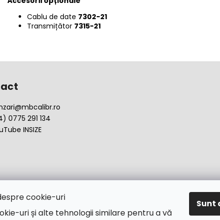
Accesorii opționale
Cablu de date
7302-21
Transmițător
7315-21
act
nzari
@
mbcalibr.ro
4) 0775 291 134
uTube INSIZE
despre cookie-uri
Sunt 
okie-uri și alte tehnologii similare pentru a vă