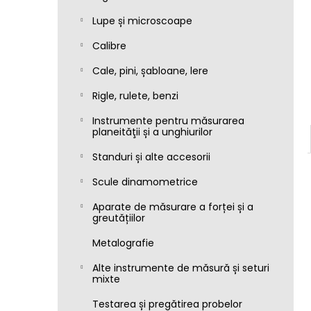
Lupe și microscoape
Calibre
Cale, pini, șabloane, lere
Rigle, rulete, benzi
Instrumente pentru măsurarea
planeităţii și a unghiurilor
Standuri și alte accesorii
Scule dinamometrice
Aparate de măsurare a forței și a
greutățiilor
Metalografie
Alte instrumente de măsură și seturi
mixte
Testarea și pregătirea probelor