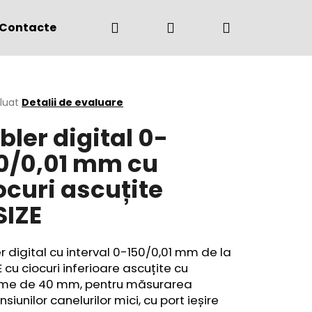
Căutare
Autentificare
Coş
Contacte
(+4) 0775 291 134
de
area
luat
Detalii de evaluare
bler digital 0-
cumpărătur
ului
0/0,01 mm cu
ocuri ascuțite
SIZE
r digital cu interval 0-150/0,01 mm de la
E cu ciocuri inferioare ascuțite cu
ime de 40 mm, pentru măsurarea
siunilor canelurilor mici, cu port ieșire