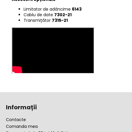
Limitator de adâncime
6143
Cablu de date
7302-21
Transmițător
7315-21
S
u
Informații
b
s
Contacte
o
Comanda mea