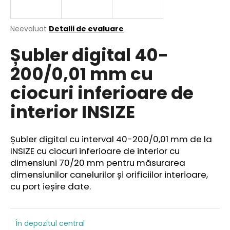
Evaluarea
Neevaluat
Detalii de evaluare
medie
V
Șubler digital 40-
a
ă
produsului
r
200/0,01 mm cu
este
e
0,0
ciocuri inferioare de
din
c
5
o
interior INSIZE
stele.
m
a
n
Șubler digital cu interval 40-200/0,01 mm de la
d
INSIZE cu ciocuri inferioare de interior cu
ă
dimensiuni 70/20 mm pentru măsurarea
m
dimensiunilor canelurilor și orificiilor interioare,
cu port ieșire date.
În depozitul central