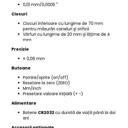
0,01 mm/0,0005 "
Ciocuri
Ciocuri inferioare cu lungime de 70 mm
pentru măsurări caneluri și orificii
Vârfuri cu lungime de 20 mm și lățime de 4
mm
Precizie
± 0,06 mm
Butoane
Pornire/oprire (on/off)
Resetare la zero (ZERO)
Mm/inch
Presetare valoare inițială
(+ -)
Alimentare
Baterie
CR2032
cu durată de viață până la doi
ani
Accesorii opționale