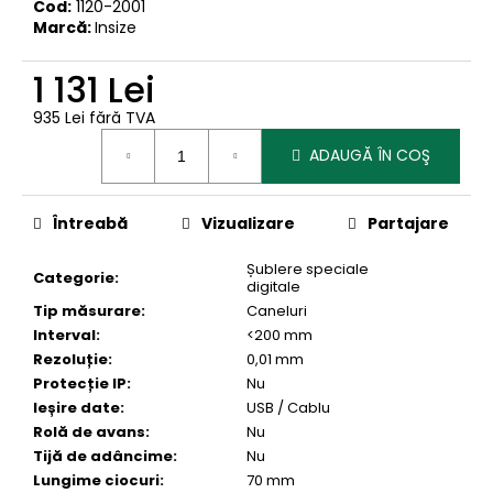
Cod:
1120-2001
Marcă:
Insize
1 131 Lei
935 Lei fără TVA
Evaluare
ADAUGĂ ÎN COŞ
preţ:
Întreabă
Vizualizare
Partajare
Șublere speciale
Categorie
:
digitale
Tip măsurare
:
Caneluri
Interval
:
<200 mm
Rezoluție
:
0,01 mm
Protecție IP
:
Nu
Ieșire date
:
USB / Cablu
Rolă de avans
:
Nu
Tijă de adâncime
:
Nu
Lungime ciocuri
:
70 mm