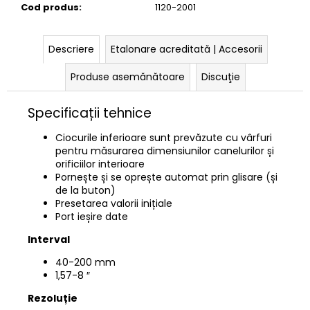
Cod produs
:
1120-2001
Descriere
Etalonare acreditată | Accesorii
Produse asemănătoare
Discuţie
Specificații tehnice
Ciocurile inferioare sunt prevăzute cu vârfuri
pentru măsurarea dimensiunilor canelurilor și
orificiilor interioare
Pornește și se oprește automat prin glisare (și
de la buton)
Presetarea valorii inițiale
Port ieșire date
Interval
40-200 mm
1,57-8
″
Rezoluție