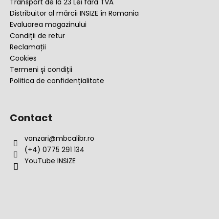
l
Transport de la 23 Lei fără TVA
Distribuitor al mărcii INSIZE în Romania
Evaluarea magazinului
Condiții de retur
Reclamații
Cookies
Termeni și condiții
Politica de confidențialitate
Contact
vanzari
@
mbcalibr.ro
(+4) 0775 291 134
YouTube INSIZE