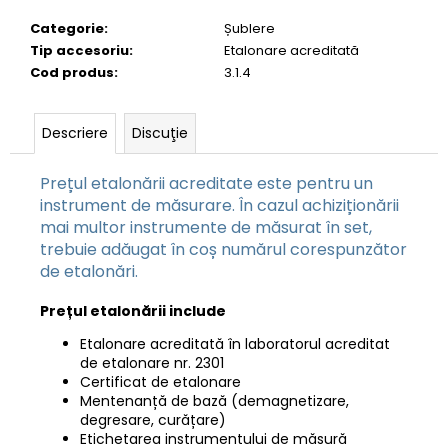
Categorie
:
Șublere
Tip accesoriu
:
Etalonare acreditată
Cod produs
:
3.1.4
Descriere
Discuţie
Prețul etalonării acreditate este pentru un
instrument de măsurare. În cazul achiziționării
mai multor instrumente de măsurat în set,
trebuie adăugat în coș numărul corespunzător
de etalonări.
Prețul etalonării include
Etalonare acreditată în laboratorul acreditat
de etalonare nr. 2301
Certificat de etalonare
Mentenanță de bază (demagnetizare,
degresare, curățare)
Etichetarea instrumentului de măsură