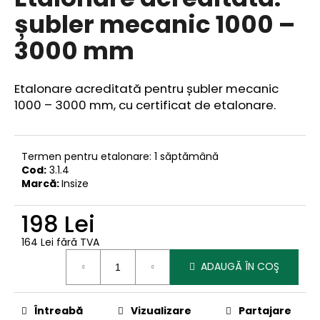
produsului
șubler mecanic 1000 –
este
0,0
3000 mm
din
5
V
stele.
ă
Etalonare acreditată pentru șubler mecanic
r
1000 – 3000 mm, cu certificat de etalonare.
e
c
o
m
Termen pentru etalonare: 1 săptămână
a
Cod:
3.1.4
Marcă:
Insize
n
d
198 Lei
ă
m
164 Lei fără TVA
Evaluare
ADAUGĂ ÎN COŞ
preţ:
Întreabă
Vizualizare
Partajare