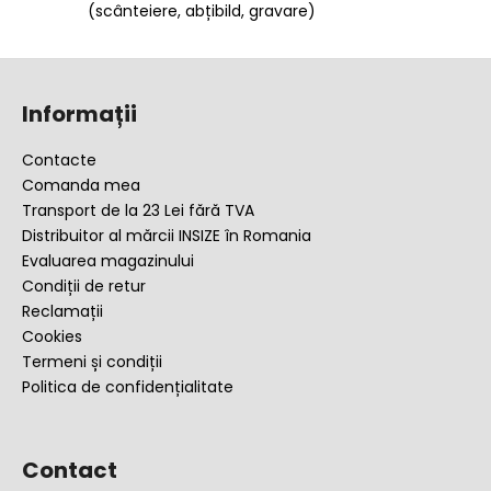
(scânteiere, abțibild, gravare)
S
u
Informații
b
s
Contacte
o
Comanda mea
l
Transport de la 23 Lei fără TVA
Distribuitor al mărcii INSIZE în Romania
Evaluarea magazinului
Condiții de retur
Reclamații
Cookies
Termeni și condiții
Politica de confidențialitate
Contact