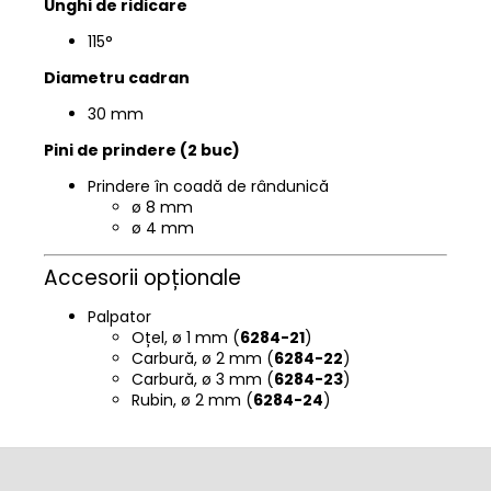
Unghi de ridicare
115°
Diametru cadran
30 mm
Pini de prindere (2 buc)
Prindere în coadă de rândunică
ø 8 mm
ø 4 mm
Accesorii opționale
Palpator
Oțel, ø 1 mm (
6284-21
)
Carbură, ø 2 mm (
6284-22
)
Carbură, ø 3 mm (
6284-23
)
Rubin, ø 2 mm (
6284-24
)
S
u