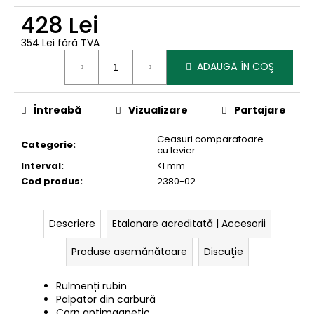
428 Lei
354 Lei fără TVA
Evaluare
ADAUGĂ ÎN COŞ
preţ:
Întreabă
Vizualizare
Partajare
Ceasuri comparatoare
Categorie
:
cu levier
Interval
:
<1 mm
Cod produs
:
2380-02
Descriere
Etalonare acreditată | Accesorii
Produse asemănătoare
Discuţie
Rulmenți rubin
Palpator din carbură
Corp antimagnetic