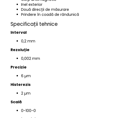
Inel exterior
Două direcții de măsurare
Prindere în coadă de rândunică
Specificații tehnice
Interval
0,2 mm
Rezoluție
0,002 mm
Precizie
6 µm
Histerezis
2 µm
Scală
0-100-0