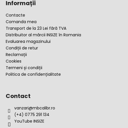
Informații
b
s
Contacte
o
Comanda mea
l
Transport de la 23 Lei fără TVA
Distribuitor al mărcii INSIZE în Romania
Evaluarea magazinului
Condiții de retur
Reclamații
Cookies
Termeni și condiții
Politica de confidențialitate
Contact
vanzari
@
mbcalibr.ro
(+4) 0775 291 134
YouTube INSIZE