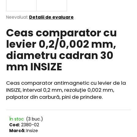
Evaluarea
Neevaluat
Detalii de evaluare
medie
V
Ceas comparator cu
a
ă
produsului
r
levier 0,2/0,002 mm,
este
e
0,0
diametru cadran 30
din
c
5
o
mm INSIZE
stele.
m
a
n
Ceas comparator antimagnetic cu levier de la
d
INSIZE, interval 0,2 mm, rezoluție 0,002 mm,
ă
palpator din carbură, pini de prindere.
m
În stoc
(3 buc.)
Cod:
2380-02
Marcă:
Insize