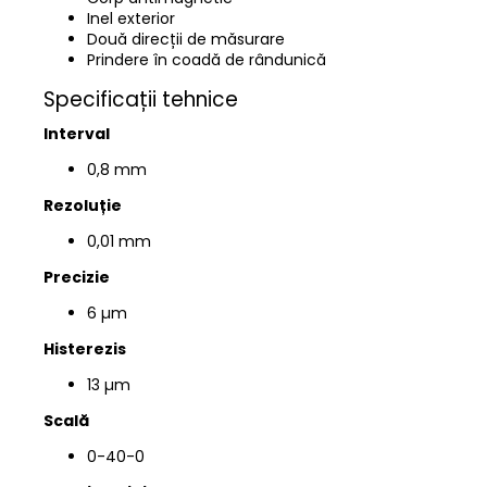
Inel exterior
Două direcții de măsurare
Prindere în coadă de rândunică
Specificații tehnice
Interval
0,8 mm
Rezoluție
0,01 mm
Precizie
6 µm
Histerezis
13 µm
Scală
0-40-0