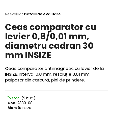
Evaluarea
Neevaluat
Detalii de evaluare
medie
V
Ceas comparator cu
a
ă
produsului
r
levier 0,8/0,01 mm,
este
e
0,0
diametru cadran 30
din
c
5
o
mm INSIZE
stele.
m
a
n
Ceas comparator antimagnetic cu levier de la
d
INSIZE, interval 0,8 mm, rezoluție 0,01 mm,
ă
palpator din carbură, pini de prindere.
m
În stoc
(5 buc.)
Cod:
2380-08
Marcă:
Insize