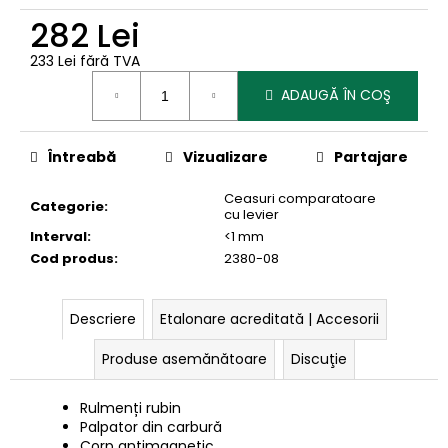
282 Lei
233 Lei fără TVA
Evaluare
ADAUGĂ ÎN COŞ
preţ:
Întreabă
Vizualizare
Partajare
Ceasuri comparatoare
Categorie
:
cu levier
Interval
:
<1 mm
Cod produs
:
2380-08
Descriere
Etalonare acreditată | Accesorii
Produse asemănătoare
Discuţie
Rulmenți rubin
Palpator din carbură
Corp antimagnetic