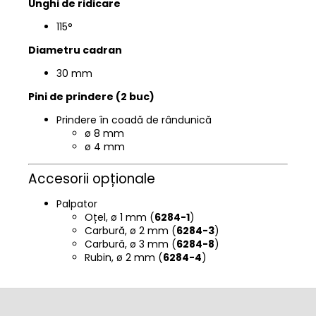
Unghi de ridicare
115°
Diametru cadran
30 mm
Pini de prindere (2 buc)
Prindere în coadă de rândunică
ø 8 mm
ø 4 mm
Accesorii opționale
Palpator
Oțel, ø 1 mm (
6284-1
)
Carbură, ø 2 mm (
6284-3
)
Carbură, ø 3 mm (
6284-8
)
Rubin, ø 2 mm (
6284-4
)
S
u