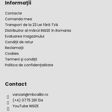
Informații
b
s
Contacte
o
Comanda mea
l
Transport de la 23 Lei fără TVA
Distribuitor al mărcii INSIZE în Romania
Evaluarea magazinului
Condiții de retur
Reclamații
Cookies
Termeni și condiții
Politica de confidențialitate
Contact
vanzari
@
mbcalibr.ro
(+4) 0775 291 134
YouTube INSIZE