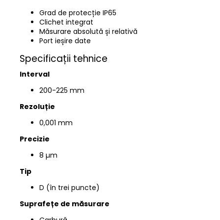
Grad de protecție IP65
Clichet integrat
Măsurare absolută și relativă
Port ieșire date
Specificații tehnice
Interval
200-225
mm
Rezoluție
0,001 mm
Precizie
8 µm
Tip
D (în trei puncte)
Suprafețe de măsurare
Carbură