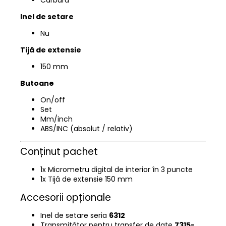
Inel de setare
Nu
Tijă de extensie
150 mm
Butoane
On/off
Set
Mm/inch
ABS/INC (absolut / relativ)
Conținut pachet
1x Micrometru digital de interior în 3 puncte
1x Tijă de extensie 150 mm
Accesorii opționale
Inel de setare seria
6312
Transmițător pentru transfer de date
7315-