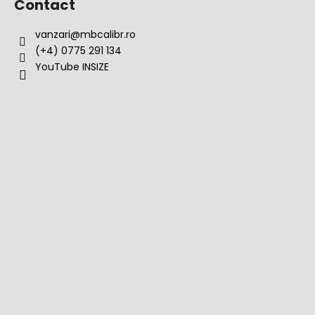
Contact
vanzari
@
mbcalibr.ro
(+4) 0775 291 134
YouTube INSIZE