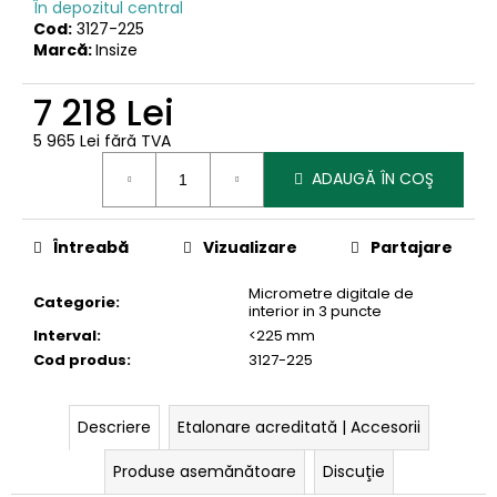
În depozitul central
Cod:
3127-225
Marcă:
Insize
7 218 Lei
5 965 Lei fără TVA
Evaluare
ADAUGĂ ÎN COŞ
preţ:
Întreabă
Vizualizare
Partajare
Micrometre digitale de
Categorie
:
interior in 3 puncte
Interval
:
<225 mm
Cod produs
:
3127-225
Descriere
Etalonare acreditată | Accesorii
Produse asemănătoare
Discuţie