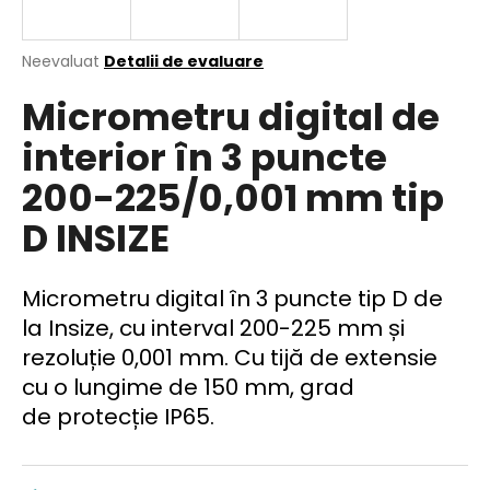
Evaluarea
Neevaluat
Detalii de evaluare
medie
V
Micrometru digital de
a
ă
produsului
r
interior în 3 puncte
este
e
0,0
200-225/0,001 mm tip
din
c
5
o
D INSIZE
stele.
m
a
n
Micrometru digital în 3 puncte tip D de
d
la Insize, cu interval 200-225 mm și
ă
rezoluție 0,001 mm. Cu tijă de extensie
m
cu o lungime de 150 mm, grad
de protecție IP65.