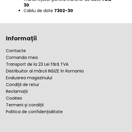
30
Cablu de date
7302-30
S
u
Informații
b
s
Contacte
o
Comanda mea
l
Transport de la 23 Lei fără TVA
Distribuitor al mărcii INSIZE în Romania
Evaluarea magazinului
Condiții de retur
Reclamații
Cookies
Termeni și condiții
Politica de confidențialitate