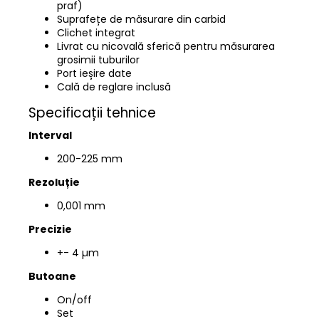
praf)
Suprafețe de măsurare din carbid
Clichet integrat
Livrat cu nicovală sferică pentru măsurarea
grosimii tuburilor
Port ieșire date
Cală de reglare inclusă
Specificații tehnice
Interval
200-225
mm
Rezoluție
0,001 mm
Precizie
+- 4 µm
Butoane
On/off
Set