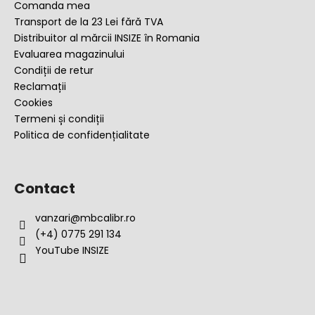
o
Comanda mea
l
Transport de la 23 Lei fără TVA
Distribuitor al mărcii INSIZE în Romania
Evaluarea magazinului
Condiții de retur
Reclamații
Cookies
Termeni și condiții
Politica de confidențialitate
Contact
vanzari
@
mbcalibr.ro
(+4) 0775 291 134
YouTube INSIZE