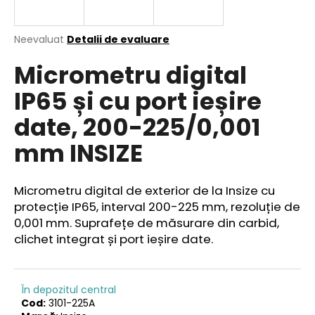
Evaluarea
Neevaluat
Detalii de evaluare
medie
V
Micrometru digital
a
ă
produsului
r
IP65 și cu port ieșire
este
e
0,0
date, 200-225/0,001
din
c
5
o
mm INSIZE
stele.
m
a
n
Micrometru digital de exterior de la Insize cu
d
protecție IP65, interval 200-225 mm, rezoluție de
ă
0,001 mm. Suprafețe de măsurare din carbid,
m
clichet integrat și port ieșire date.
În depozitul central
Cod:
3101-225A