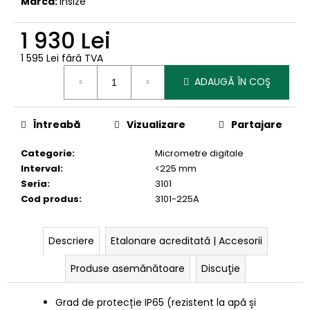
Marcă:
Insize
1 930 Lei
1 595 Lei fără TVA
Evaluare
ADAUGĂ ÎN COŞ
preţ:
Întreabă
Vizualizare
Partajare
Categorie
:
Micrometre digitale
Interval
:
<225 mm
Seria
:
3101
Cod produs
:
3101-225A
Descriere
Etalonare acreditată | Accesorii
Produse asemănătoare
Discuţie
Grad de protecție IP65 (rezistent la apă și