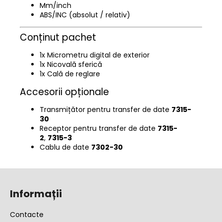
Mm/inch
ABS/INC (absolut / relativ)
Conținut pachet
1x Micrometru digital de exterior
1x Nicovală sferică
1x Cală de reglare
Accesorii opționale
Transmițător pentru transfer de date
7315-
30
Receptor pentru transfer de date
7315-
2
,
7315-3
Cablu de date
7302-30
S
u
Informații
b
s
Contacte