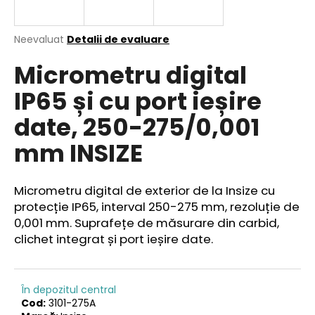
Evaluarea
Neevaluat
Detalii de evaluare
medie
V
Micrometru digital
a
ă
produsului
r
IP65 și cu port ieșire
este
e
0,0
date, 250-275/0,001
din
c
5
o
mm INSIZE
stele.
m
a
n
Micrometru digital de exterior de la Insize cu
d
protecție IP65, interval 250-275 mm, rezoluție de
ă
0,001 mm. Suprafețe de măsurare din carbid,
m
clichet integrat și port ieșire date.
În depozitul central
Cod:
3101-275A