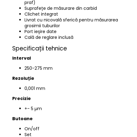
praf)
Suprafețe de măsurare din carbid
Clichet integrat
Livrat cu nicovală sferică pentru măsurarea
grosimii tuburilor
Port ieșire date
Cală de reglare inclusă
Specificații tehnice
Interval
250-275
mm
Rezoluție
0,001 mm
Precizie
+- 5 µm
Butoane
On/off
Set