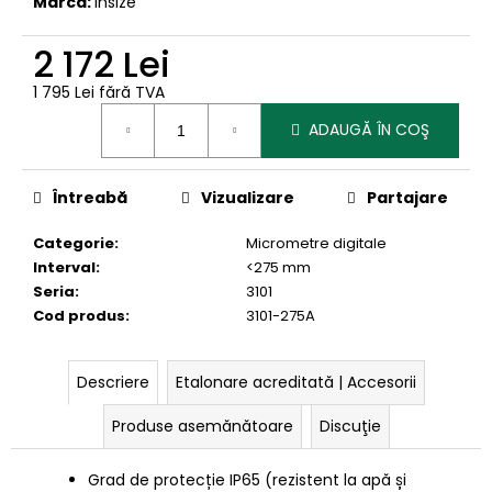
Marcă:
Insize
2 172 Lei
1 795 Lei fără TVA
Evaluare
ADAUGĂ ÎN COŞ
preţ:
Întreabă
Vizualizare
Partajare
Categorie
:
Micrometre digitale
Interval
:
<275 mm
Seria
:
3101
Cod produs
:
3101-275A
Descriere
Etalonare acreditată | Accesorii
Produse asemănătoare
Discuţie
Grad de protecție IP65 (rezistent la apă și