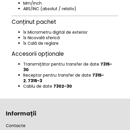
Mm/inch
ABS/INC (absolut / relativ)
Conținut pachet
1x Micrometru digital de exterior
1x Nicovală sferică
1x Cală de reglare
Accesorii opționale
Transmițător pentru transfer de date
7315-
30
Receptor pentru transfer de date
7315-
2
,
7315-3
Cablu de date
7302-30
S
u
Informații
b
s
Contacte