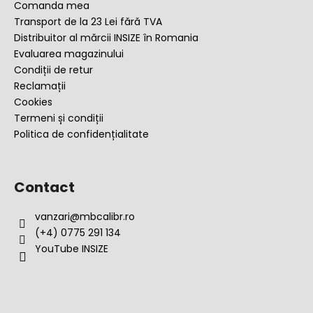
o
Comanda mea
l
Transport de la 23 Lei fără TVA
Distribuitor al mărcii INSIZE în Romania
Evaluarea magazinului
Condiții de retur
Reclamații
Cookies
Termeni și condiții
Politica de confidențialitate
Contact
vanzari
@
mbcalibr.ro
(+4) 0775 291 134
YouTube INSIZE