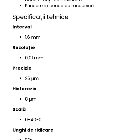
Prindere în coadă de rândunică
Specificații tehnice
Interval
1,6 mm
Rezoluție
0,01 mm
Precizie
25 µm
Histerezis
8 µm
Scală
0-40-0
Unghi de ridicare