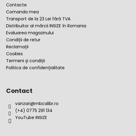
s
Contacte
o
Comanda mea
l
Transport de la 23 Lei fără TVA
Distribuitor al mărcii INSIZE în Romania
Evaluarea magazinului
Condiții de retur
Reclamații
Cookies
Termeni și condiții
Politica de confidențialitate
Contact
vanzari
@
mbcalibr.ro
(+4) 0775 291 134
YouTube INSIZE