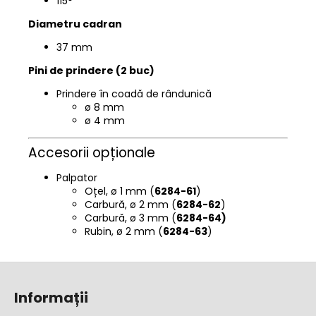
115°
Diametru cadran
37 mm
Pini de prindere (2 buc)
Prindere în coadă de rândunică
ø 8 mm
ø 4 mm
Accesorii opționale
Palpator
Oțel, ø 1 mm (
6284-61
)
Carbură, ø 2 mm (
6284-62
)
Carbură, ø 3 mm (
6284-64)
Rubin, ø 2 mm (
6284-63
)
S
u
Informații
b