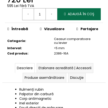
595 Lei fără TVA
Evaluare
ADAUGĂ ÎN COŞ
preţ:
Întreabă
Vizualizare
Partajare
Ceasuri comparatoare
Categorie
:
cu levier
Interval
:
<5 mm
Cod produs
:
2386-16A
Descriere
Etalonare acreditată | Accesorii
Produse asemănătoare
Discuţie
Rulmenți rubin
Palpator din carbură
Corp antimagnetic
Inel exterior
Două direcții de măsurare