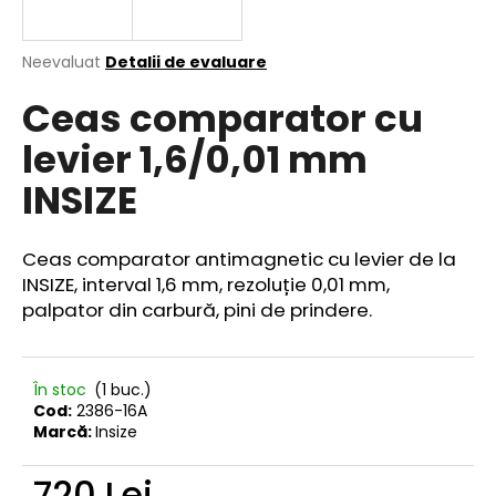
Evaluarea
Neevaluat
Detalii de evaluare
medie
V
Ceas comparator cu
a
ă
produsului
r
levier 1,6/0,01 mm
este
e
0,0
INSIZE
din
c
5
o
stele.
m
Ceas comparator antimagnetic cu levier de la
a
INSIZE, interval 1,6 mm, rezoluție 0,01 mm,
n
palpator din carbură, pini de prindere.
d
ă
m
În stoc
(1 buc.)
Cod:
2386-16A
Marcă:
Insize
720 Lei